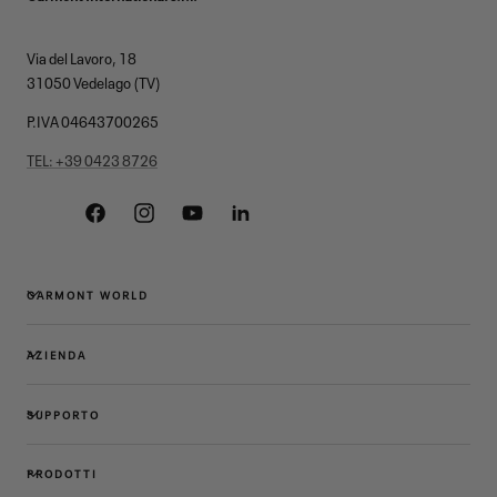
Via del Lavoro, 18
31050 Vedelago (TV)
P.IVA 04643700265
TEL: +39 0423 8726
Facebook
Instagram
YouTube
Linkedin
GARMONT WORLD
AZIENDA
SUPPORTO
PRODOTTI