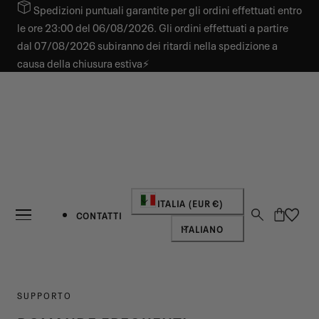
Spedizioni puntuali garantite per gli ordini effettuati entro
 AL CONTENUTO
le ore 23:00 del 06/08/2026. Gli ordini effettuati a partire
dal 07/08/2026 subiranno dei ritardi nella spedizione a
causa della chiusura estiva⚡
Paese/regione
ITALIA (EUR €)
Carrello
CONTATTI
Lingua
ITALIANO
SUPPORTO