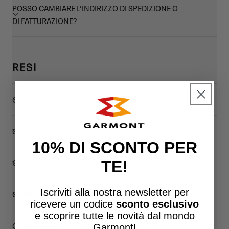
POSSO CAMBIARE L’INDIRIZZO DI SPEDIZIONE O
DI FATTURAZIONE?
RESI
CONDIZIONI PER EFFETTUARE UN RESO?
COME SI RICHIEDE IL RESO?
10% DI SCONTO PER
QUALI SONO LE OPZIONI DI RESO DISPONIBILI?
TE!
Iscriviti alla nostra newsletter per
COME SPEDIRCI UN PRODOTTO DA RESTITUIRE?
ricevere un
codice
sconto esclusivo
e scoprire tutte le novità dal mondo
COME FARE SE SI RICEVE UN PRODOTTO
Garmont!