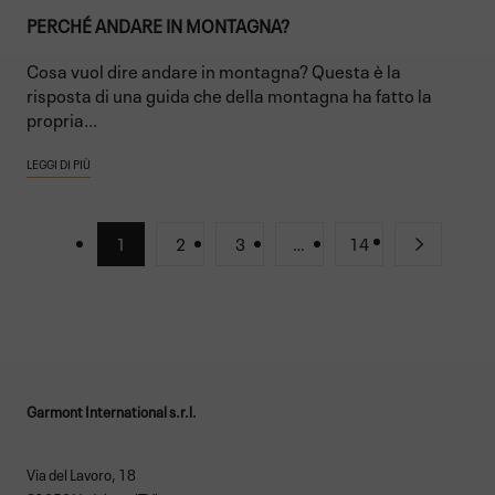
PERCHÉ ANDARE IN MONTAGNA?
Cosa vuol dire andare in montagna? Questa è la
risposta di una guida che della montagna ha fatto la
propria...
LEGGI DI PIÙ
1
2
3
…
14
Garmont International s.r.l.
Via del Lavoro, 18