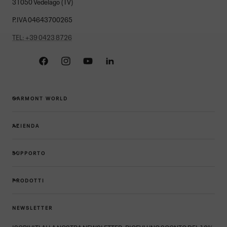
31050 Vedelago (TV)
P.IVA 04643700265
TEL: +39 0423 8726
Facebook
Instagram
YouTube
Linkedin
GARMONT WORLD
AZIENDA
SUPPORTO
PRODOTTI
NEWSLETTER