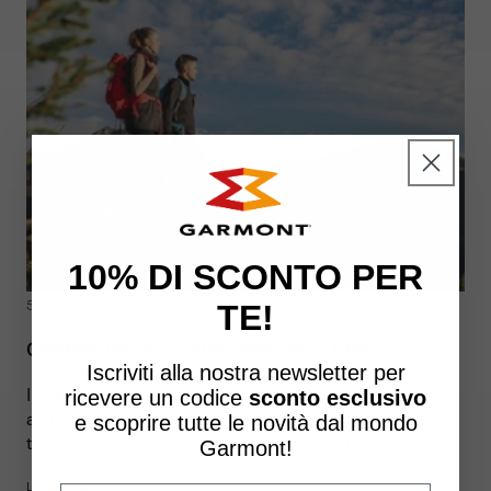
10% DI SCONTO PER
5 GIUGNO 2026
TE!
CAMMINO RETICO: TAPPE, PERCORSO E INFO
Iscriviti alla nostra newsletter per
Il Cammino Retico è un itinerario escursionistico che
ricevere un
codice
sconto esclusivo
attraversa paesaggi alpini, borghi autentici e
e scoprire tutte le novità dal mondo
testimonianze storiche d’alto valore. Un tracciato che...
Garmont!
LEGGI DI PIÙ