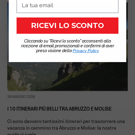
RICEVI LO SCONTO
Cliccando su "Ricevi lo sconto" acconsenti alla
ricezione di email promozionali e confermi di aver
preso visione della
Privacy Policy
26 MAGGIO 2026
I 10 ITINERARI PIÙ BELLI TRA ABRUZZO E MOLISE
Ci sono davvero tantissimi itinerari per trascorrere una
vacanza in cammino tra Abruzzo e Molise: la nostra
guida ci svela...