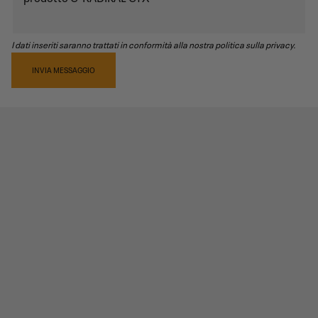
I dati inseriti saranno trattati in conformità alla nostra politica sulla privacy.
INVIA MESSAGGIO
RECENSIONI PRODOTTO
4,6
/5
20
recensioni prodotto
5 stelle
13
4 stelle