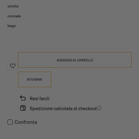
stretto
disponibile
normale
largo
AGGIUNGI AL CARRELLO
AVVISAMI
Resi facili
Spedizione calcolata al checkout
Confronta