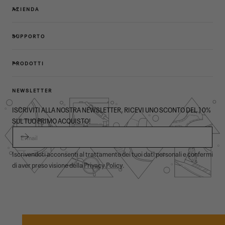
AZIENDA
SUPPORTO
PRODOTTI
NEWSLETTER
ISCRIVITI ALLA NOSTRA NEWSLETTER, RICEVI UNO SCONTO DEL 10%
SUL TUO PRIMO ACQUISTO!
E-MAIL
Iscrivendoti acconsenti al trattamento dei tuoi dati personali e confermi
di aver preso visione della
Privacy Policy
.
© 2026,
Garmont Outdoor
. All rights reserved.
Informativa privacy
,
Condizioni di vendita
,
Cookies
,
ODR
Metodi
di