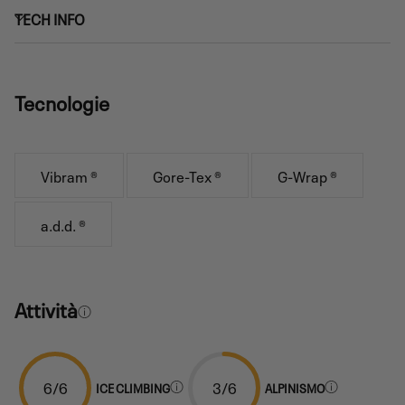
TECH INFO
Tecnologie
Vibram ®
Gore-Tex ®
G-Wrap ®
a.d.d. ®
Attività
6/6
3/6
ICE CLIMBING
ALPINISMO