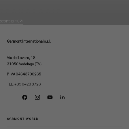
GARMONT WORLD
TECNOLOGIE
SCOPRI DI PIÙ
Garmont International s.r.l.
Via del Lavoro, 18
31050 Vedelago (TV)
P.IVA 04643700265
TEL: +39 0423 8726
Facebook
Instagram
YouTube
Linkedin
GARMONT WORLD