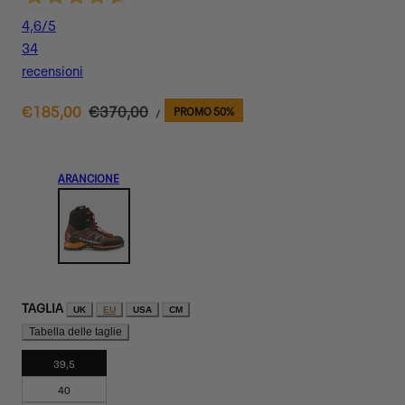
4,6
/5
34
recensioni
PREZZO
Prezzo
€185,00
Prezzo
€370,00
PROMO 50%
PER
/
UNITARIO
di
normale
vendita
ARANCIONE
TAGLIA
UK
EU
USA
CM
Tabella delle taglie
39,5
40