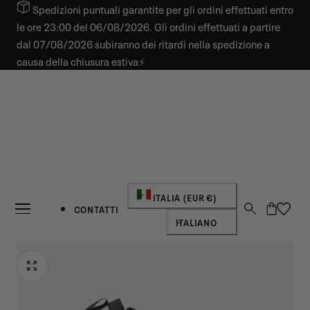
Spedizioni puntuali garantite per gli ordini effettuati entro
 AL CONTENUTO
le ore 23:00 del 06/08/2026. Gli ordini effettuati a partire
dal 07/08/2026 subiranno dei ritardi nella spedizione a
causa della chiusura estiva⚡
Paese/regione
ITALIA (EUR €)
Carrello
CONTATTI
Lingua
ITALIANO