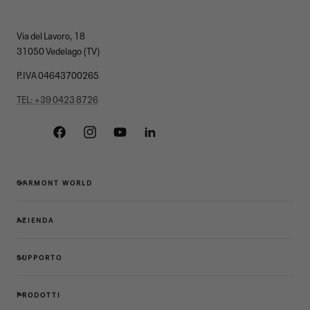
Via del Lavoro, 18
31050 Vedelago (TV)
P.IVA 04643700265
TEL: +39 0423 8726
Facebook
Instagram
YouTube
Linkedin
GARMONT WORLD
AZIENDA
SUPPORTO
PRODOTTI