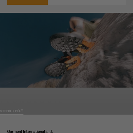
GARMONT WORLD
TECNOLOGIE
SCOPRI DI PIÙ
Garmont International s.r.l.