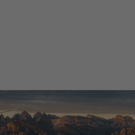
Acquirente verificato
30 Marzo 2024
Semplicemente fantastici. Appena arrivati già utilizzati in 4 uscite
da 2 ore. Nessun problema. Comodi, leggeri e tanto sicuri. Ottimo
prodotto ad un prezzo super.
Acquirente verificato
Tutte le recensioni >