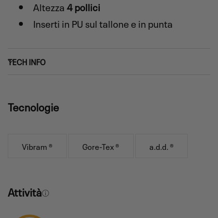
Altezza
4 pollici
Inserti in PU sul tallone e in punta
TECH INFO
Tecnologie
Vibram ®
Gore-Tex ®
a.d.d. ®
Attività