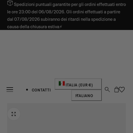
Spedizioni puntuali garantite per gli ordini effettuati entro
 AL CONTENUTO
le ore 23:00 del 06/08/2026. Gli ordini effettuati a partire
dal 07/08/2026 subiranno dei ritardi nella spedizione a
causa della chiusura estiva⚡
Paese/regione
ITALIA (EUR €)
Carrello
CONTATTI
Lingua
ITALIANO