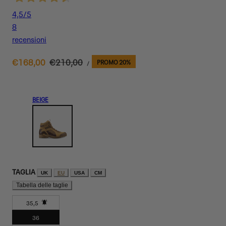
4,5
/5
8
recensioni
PREZZO
Prezzo
€168,00
Prezzo
€210,00
PROMO 20%
PER
/
UNITARIO
di
normale
vendita
BEIGE
TAGLIA
UK
EU
USA
CM
Tabella delle taglie
35,5
Variante
36
esaurita