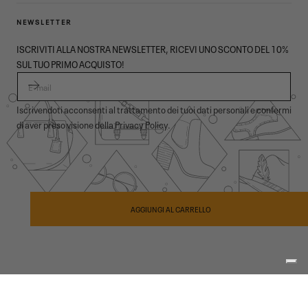
NEWSLETTER
ISCRIVITI ALLA NOSTRA NEWSLETTER, RICEVI UNO SCONTO DEL 10%
SUL TUO PRIMO ACQUISTO!
E-MAIL
Iscrivendoti acconsenti al trattamento dei tuoi dati personali e confermi
di aver preso visione della
Privacy Policy
.
© 2026,
Garmont Outdoor
. All rights reserved.
Informativa privacy
,
Condizioni di vendita
,
Cookies
,
ODR
Metodi
di
AGGIUNGI AL CARRELLO
pagamento