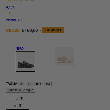
4,9
/5
17
recensioni
PREZZO
Prezzo
€90,00
Prezzo
€180,00
PROMO 50%
PER
/
UNITARIO
di
normale
vendita
NERO
TAGLIA
UK
EU
USA
CM
Tabella delle taglie
35,5
Variante
36
esaurita
Variante