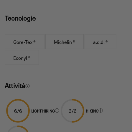
Tecnologie
Gore-Tex ®
Michelin ®
a.d.d. ®
Econyl ®
Attività
6/6
3/6
LIGHT HIKING
HIKING