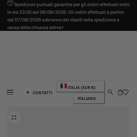
Spedizioni puntuali garantite per gli ordini effettuati entro
 AL CONTENUTO
le ore 23:00 del 06/08/2026. Gli ordini effettuati a partire
dal 07/08/2026 subiranno dei ritardi nella spedizione a
causa della chiusura estiva⚡
Paese/regione
ITALIA (EUR €)
Carrello
CONTATTI
Lingua
ITALIANO