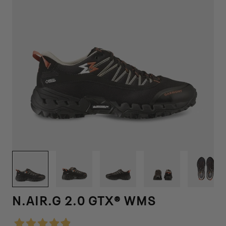
1
/
6
N.AIR.G 2.0 GTX® WMS