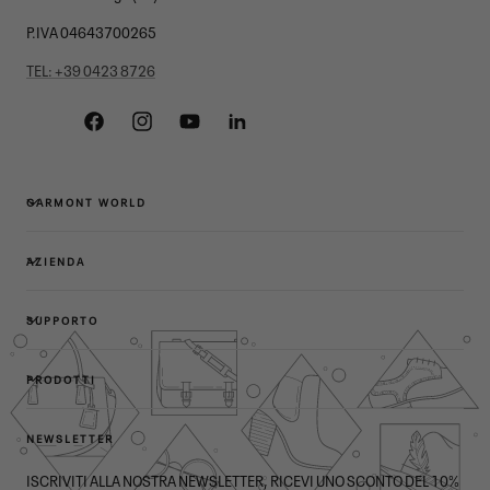
P.IVA 04643700265
TEL: +39 0423 8726
Facebook
Instagram
YouTube
Linkedin
GARMONT WORLD
AZIENDA
SUPPORTO
PRODOTTI
NEWSLETTER
ISCRIVITI ALLA NOSTRA NEWSLETTER, RICEVI UNO SCONTO DEL 10%