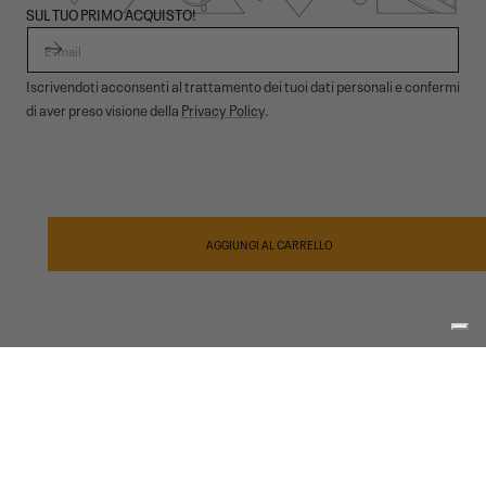
SUL TUO PRIMO ACQUISTO!
E-MAIL
Iscrivendoti acconsenti al trattamento dei tuoi dati personali e confermi
di aver preso visione della
Privacy Policy
.
© 2026,
Garmont Outdoor
. All rights reserved.
Informativa privacy
,
Condizioni di vendita
,
Cookies
,
ODR
Metodi
di
AGGIUNGI AL CARRELLO
pagamento