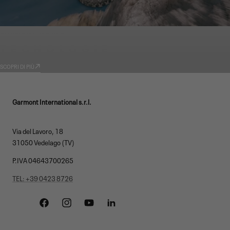
GARMONT WORLD
TECNOLOGIE
SCOPRI DI PIÙ
Garmont International s.r.l.
Via del Lavoro, 18
31050 Vedelago (TV)
P.IVA 04643700265
TEL: +39 0423 8726
Facebook
Instagram
YouTube
Linkedin