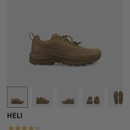
1
/
6
HELI