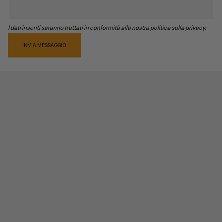
I dati inseriti saranno trattati in conformità alla nostra politica sulla privacy.
INVIA MESSAGGIO
RECENSIONI PRODOTTO
5,0
/5
3
recensioni prodotto
5 stelle
3
0 stelle