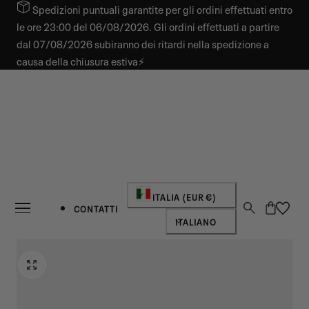
Spedizioni puntuali garantite per gli ordini effettuati entro
 AL CONTENUTO
le ore 23:00 del 06/08/2026. Gli ordini effettuati a partire
dal 07/08/2026 subiranno dei ritardi nella spedizione a
causa della chiusura estiva⚡
Paese/regione
ITALIA (EUR €)
Carrello
CONTATTI
Lingua
ITALIANO