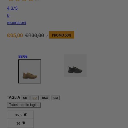
4,3
/5
6
recensioni
PREZZO
Prezzo
€65,00
Prezzo
€130,00
PROMO 50%
PER
/
UNITARIO
di
normale
vendita
BEIGE
TAGLIA
UK
EU
USA
CM
Tabella delle taglie
35,5
Variante
36
esaurita
Variante