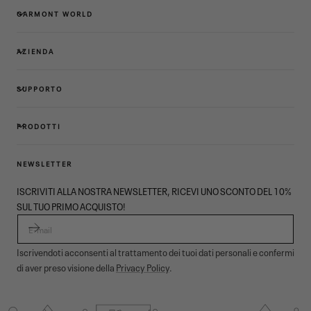
GARMONT WORLD
AZIENDA
SUPPORTO
PRODOTTI
NEWSLETTER
ISCRIVITI ALLA NOSTRA NEWSLETTER, RICEVI UNO SCONTO DEL 10%
SUL TUO PRIMO ACQUISTO!
E-MAIL
Iscrivendoti acconsenti al trattamento dei tuoi dati personali e confermi
di aver preso visione della
Privacy Policy
.
© 2026,
Garmont Outdoor
. All rights reserved.
Informativa privacy
,
Condizioni di vendita
,
Cookies
,
ODR