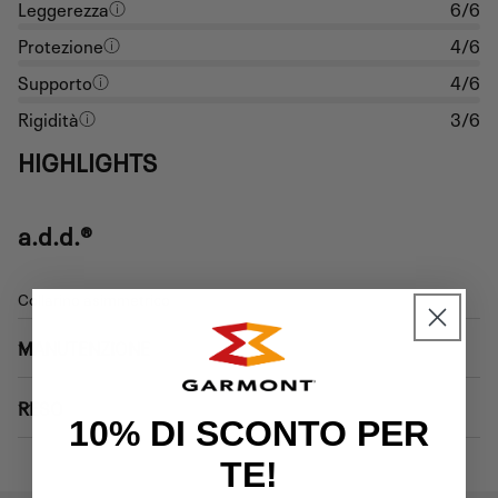
Leggerezza
6/6
Protezione
4/6
Supporto
4/6
Rigidità
3/6
HIGHLIGHTS
a.d.d.®
Collarino asimmetrico
MANUTENZIONE
RESO
10% DI SCONTO PER
TE!