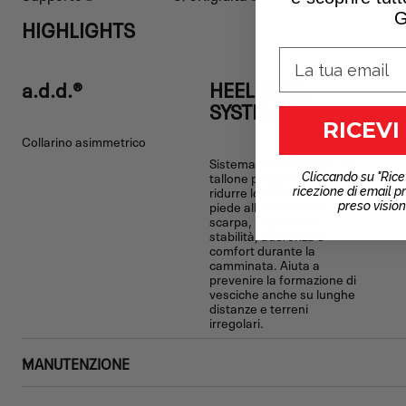
G
HIGHLIGHTS
a.d.d.®
HEEL LOCK
SYSTEM
RICEVI
Collarino asimmetrico
Sistema di bloccaggio del
tallone progettato per
Cliccando su "Rice
ridurre lo scivolamento del
ricezione di email p
piede all’interno della
preso visio
scarpa, migliorando
stabilità, aderenza e
comfort durante la
camminata. Aiuta a
prevenire la formazione di
vesciche anche su lunghe
distanze e terreni
irregolari.
MANUTENZIONE