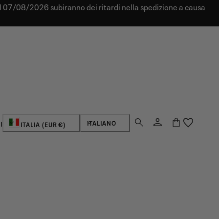
dal 07/08/2026 subiranno dei ritardi nella spedizione a causa
Paese/regione
Lingua
Login
Carrello
ITALIANO
I
ITALIA (EUR €)