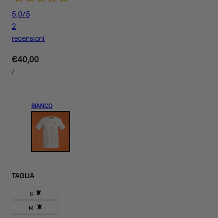
5,0
/5
2
recensioni
Prezzo
€40,00
PREZZO
normale
PER
/
UNITARIO
BIANCO
TAGLIA
S
Variante
M
esaurita
Variante