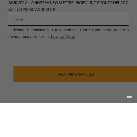
ISCRIVITI ALLA NOSTRA NEWSLETTER, RICEVI UNO SCONTO DEL 10%
SUL TUO PRIMO ACQUISTO!
E-MAIL
Iscrivendoti acconsenti al trattamento dei tuoi dati personali e confermi
di aver preso visione della
Privacy Policy
.
© 2026,
Garmont Outdoor
. All rights reserved.
Informativa privacy
,
Condizioni di vendita
,
Cookies
,
ODR
Metodi
di
AGGIUNGI AL CARRELLO
pagamento