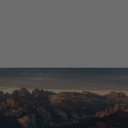
21 Gennaio 2026
Si. Materiale altamente qualitativo. Possiedo varie cose di Garmont
e mi trovo benissimo.
Acquirente verificato
Tutte le recensioni >