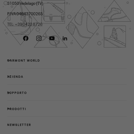
31050 Vedelago (TV)
P.IVA 04643700265
TEL: +39 0423 8726
Facebook
Instagram
YouTube
Linkedin
GARMONT WORLD
AZIENDA
SUPPORTO
PRODOTTI
NEWSLETTER