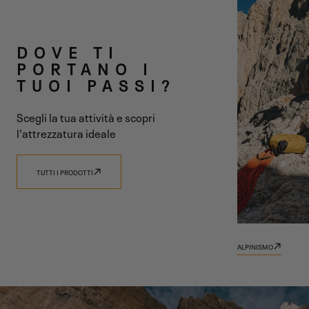
DUE LINEE
DOVE TI
UNA SOLA
PORTANO I
TUOI PASSI?
VISIONE
Scegli la tua attività e scopri
l'attrezzatura ideale
TUTTI I PRODOTTI
SCOPRI 9.81
SCOPRI TRADIZIONE
ALPINISMO