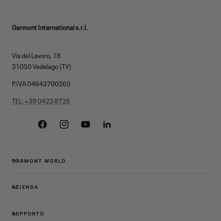
Garmont International s.r.l.
Via del Lavoro, 18
31050 Vedelago (TV)
P.IVA 04643700265
TEL: +39 0423 8726
Facebook
Instagram
YouTube
Linkedin
GARMONT WORLD
AZIENDA
SUPPORTO