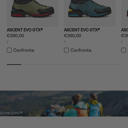
ASCENT EVO GTX®
ASCENT EVO GTX®
AS
Prezzo
€260,00
Prezzo
€260,00
Pre
€2
PREZZO
PREZZO
PRE
normale
normale
nor
PER
PER
PE
/
/
/
UNITARIO
UNITARIO
UNI
Confronta
Confronta
GARMONT WORLD
AMBASSADOR
SCOPRI DI PIÙ