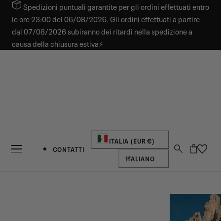
Spedizioni puntuali garantite per gli ordini effettuati entro
 AL CONTENUTO
le ore 23:00 del 06/08/2026. Gli ordini effettuati a partire
dal 07/08/2026 subiranno dei ritardi nella spedizione a
causa della chiusura estiva⚡
Paese/regione
ITALIA (EUR €)
Carrello
CONTATTI
Lingua
ITALIANO
NOVITÀ