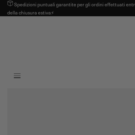
Spedizioni puntuali garantite per gli ordini effettuati en
 AL CONTENUTO
della chiusura estiva⚡