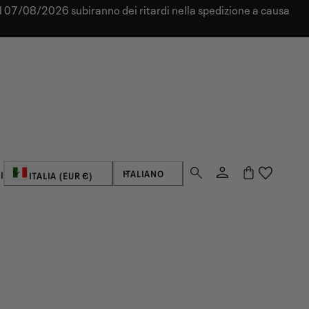
dal 07/08/2026 subiranno dei ritardi nella spedizione a causa
Paese/regione
Lingua
Login
Carrello
ITALIANO
I
ITALIA (EUR €)