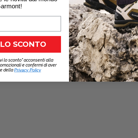
armont!
ezione
4/6
 LO SCONTO
vi lo sconto" acconsenti alla
romozionali e confermi di aver
ne della
Privacy Policy