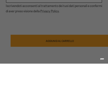
Iscrivendoti acconsenti al trattamento dei tuoi dati personali e confermi
di aver preso visione della
Privacy Policy
.
© 2026,
Garmont Outdoor
. All rights reserved.
Informativa privacy
,
Condizioni di vendita
,
Cookies
,
ODR
Metodi
di
AGGIUNGI AL CARRELLO
pagamento