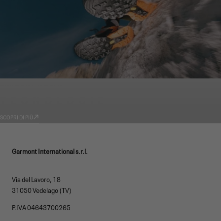
GARMONT WORLD
TECNOLOGIE
SCOPRI DI PIÙ
Garmont International s.r.l.
Via del Lavoro, 18
31050 Vedelago (TV)
P.IVA 04643700265