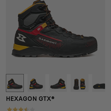
1
/
12
HEXAGON GTX®