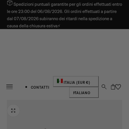
Spedizioni puntuali garantite per gli ordini effettuati entro
 AL CONTENUTO
le ore 23:00 del 06/08/2026. Gli ordini effettuati a partire
dal 07/08/2026 subiranno dei ritardi nella spedizione a
causa della chiusura estiva⚡
Paese/regione
ITALIA (EUR €)
Carrello
CONTATTI
Lingua
ITALIANO