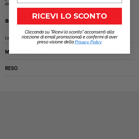
distanze e terreni irregolari.
RICEVI LO SCONTO
a.d.d.®
Cliccando su "Ricevi lo sconto" acconsenti alla
Linguetta anatomica e collarino asimmetrico.
ricezione di email promozionali e confermi di aver
preso visione della
Privacy Policy
MANUTENZIONE
RESO