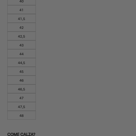
40
41
41,5
42
42,5
43
44
44,5
45
46
46,5
47
47,5
48
COME CALZA?