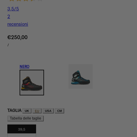
3,5
/5
2
recensioni
Prezzo
€250,00
PREZZO
normale
PER
/
UNITARIO
NERO
TAGLIA
UK
EU
USA
CM
Tabella delle taglie
39,5