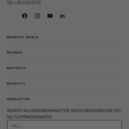
TEL: +39 0423 8726
Facebook
Instagram
YouTube
Linkedin
GARMONT WORLD
AZIENDA
SUPPORTO
PRODOTTI
NEWSLETTER
ISCRIVITI ALLA NOSTRA NEWSLETTER, RICEVI UNO SCONTO DEL 10%
SUL TUO PRIMO ACQUISTO!
E-MAIL