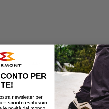
BOA ®
a.d.d. ®
 SCONTO PER
TE!
 nostra newsletter per
dice
sconto esclusivo
te le novità dal mondo