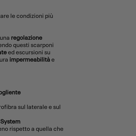
tare le condizioni più
 una
regolazione
endo questi scarponi
ate
ed escursioni su
cura
impermeabilità
e
ogliente
ofibra sul laterale e sul
t System
eno rispetto a quella che