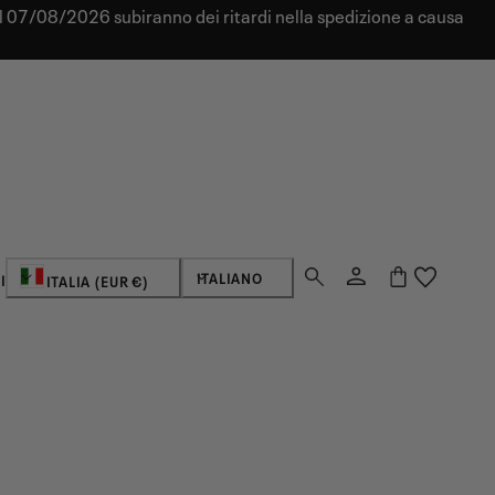
dal 07/08/2026 subiranno dei ritardi nella spedizione a causa
Paese/regione
Lingua
Login
Carrello
ITALIANO
I
ITALIA (EUR €)