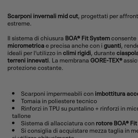
Scarponi invernali mid cut
, progettati per affron
estreme.
Il sistema di chiusura
BOA® Fit System
consente
micrometrica
e precisa anche con i
guanti
, rend
ideali per l’utilizzo in
climi rigidi
, durante
ciaspol
terreni innevati
. La membrana
GORE-TEX®
assi
protezione costante.
Scarponi impermeabili con
imbottitura acc
Tomaia in poliestere tecnico
Rinforzi in TPU su puntalino + rinforzi in micr
tallone
Sistema di allacciatura con
rotore BOA® Fi
Si consiglia di acquistare mezza taglia in m
si utilizza abitualmente