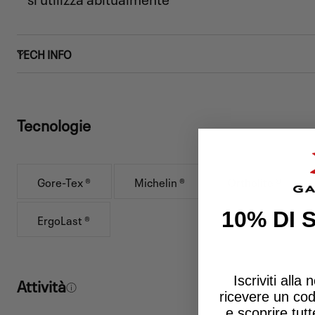
TECH INFO
Tecnologie
Gore-Tex ®
Michelin ®
Ortholite ®
10% DI
ErgoLast ®
Iscriviti alla
Attività
ricevere un
co
e scoprire tut