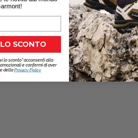
armont!
DIFFICOLTÀ
E
PERCORSI
 LO SCONTO
vi lo sconto" acconsenti alla
romozionali e confermi di aver
ezione
4/6
ne della
Privacy Policy