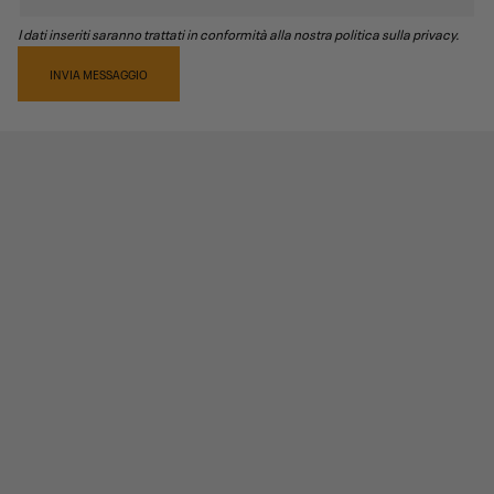
I dati inseriti saranno trattati in conformità alla nostra politica sulla privacy.
INVIA MESSAGGIO
RECENSIONI PRODOTTO
4,0
/5
1
recensioni prodotto
0 stelle
0
4 stelle