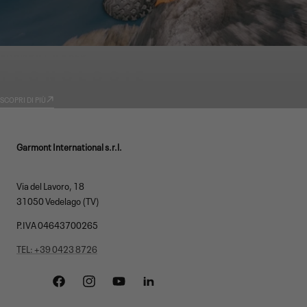
GARMONT WORLD
TECNOLOGIE
SCOPRI DI PIÙ
Garmont International s.r.l.
Via del Lavoro, 18
31050 Vedelago (TV)
P.IVA 04643700265
TEL: +39 0423 8726
Facebook
Instagram
YouTube
Linkedin