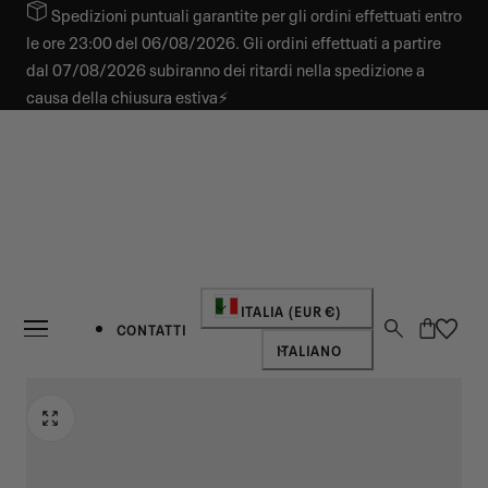
Spedizioni puntuali garantite per gli ordini effettuati entro
 AL CONTENUTO
le ore 23:00 del 06/08/2026. Gli ordini effettuati a partire
dal 07/08/2026 subiranno dei ritardi nella spedizione a
causa della chiusura estiva⚡
Paese/regione
ITALIA (EUR €)
Carrello
CONTATTI
Lingua
ITALIANO