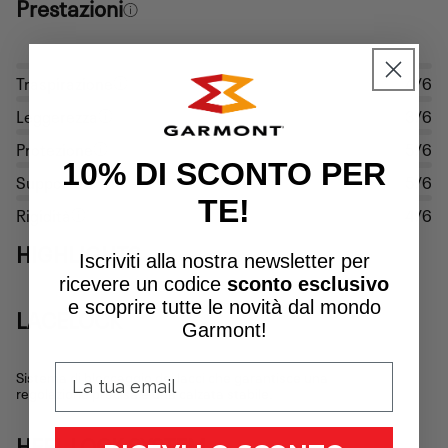
Prestazioni
Traspirazione
4/6
Leggerezza
3/6
Protezione
5/6
10% DI SCONTO PER
Supporto
5/6
TE!
Rigidità
4/6
HIGHLIGHTS
Iscriviti alla nostra newsletter per
ricevere un
codice
sconto esclusivo
e scoprire tutte le novità dal mondo
LACELOCK
Garmont!
Sistema di bloccaggio dei lacci che garantisce una
regolazione precisa e una calzata stabile.
HEEL LOCK SYSTEM