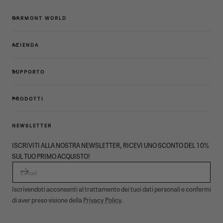
GARMONT WORLD
AZIENDA
SUPPORTO
PRODOTTI
NEWSLETTER
ISCRIVITI ALLA NOSTRA NEWSLETTER, RICEVI UNO SCONTO DEL 10%
SUL TUO PRIMO ACQUISTO!
E-MAIL
Iscrivendoti acconsenti al trattamento dei tuoi dati personali e confermi
di aver preso visione della
Privacy Policy
.
© 2026,
Garmont Outdoor
. All rights reserved.
Informativa privacy
,