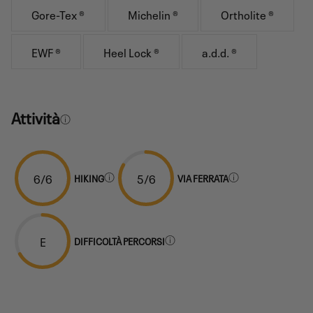
Gore-Tex ®
Michelin ®
Ortholite ®
EWF ®
Heel Lock ®
a.d.d. ®
Attività
6/6
5/6
HIKING
VIA FERRATA
E
DIFFICOLTÀ PERCORSI