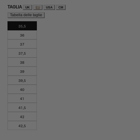
TAGLIA
UK
EU
USA
CM
Tabella delle taglie
35,5
36
37
37,5
38
39
39,5
40
41
41,5
42
42,5