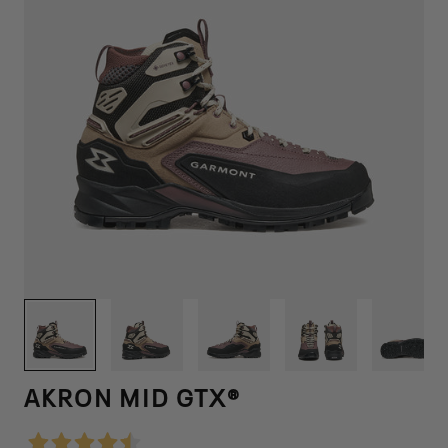
1
/
12
AKRON MID GTX®