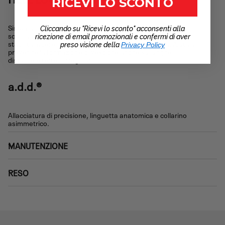
RICEVI LO SCONTO
Sistema di bloccaggio del tallone progettato per ridurre lo
Cliccando su "Ricevi lo sconto" acconsenti alla
scivolamento del piede all’interno della scarpa, migliorando
ricezione di email promozionali e confermi di aver
stabilità, aderenza e comfort durante la camminata. Aiuta a
preso visione della
Privacy Policy
prevenire la formazione di vesciche anche su lunghe
distanze e terreni irregolari.
a.d.d.®
Allacciatura di precisione, linguetta anatomica e collarino
asimmetrico.
MANUTENZIONE
RESO