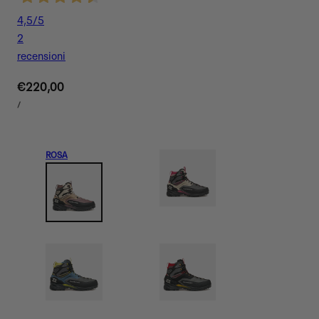
4,5
/5
2
recensioni
Prezzo
€220,00
PREZZO
normale
PER
/
UNITARIO
ROSA