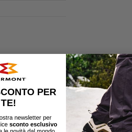
a.d.d. ®
 SCONTO PER
TE!
DIFFICOLTÀ
EE
 nostra newsletter per
PERCORSI
dice
sconto esclusivo
te le novità dal mondo