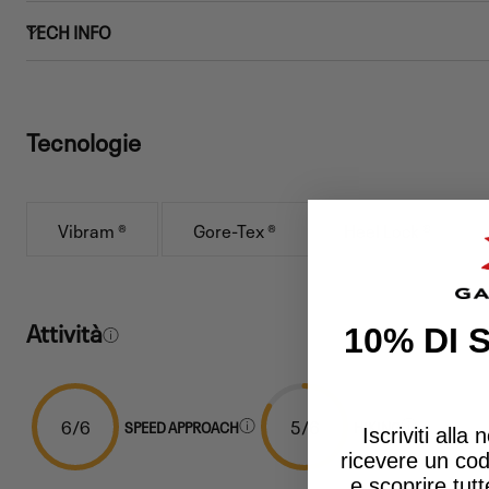
TECH INFO
Tecnologie
Vibram ®
Gore-Tex ®
Heel Lock ®
Attività
10% DI
6/6
5/6
SPEED APPROACH
HIKING
Iscriviti alla
ricevere un
co
e scoprire tut