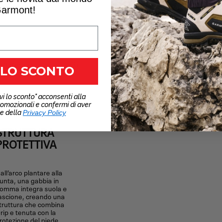
armont!
ezione
5/6
 LO SCONTO
vi lo sconto" acconsenti alla
romozionali e confermi di aver
ne della
Privacy Policy
STRUTTURA
PROTETTIVA
all’arco plantare alla
unta, una gabbia in
omma integra suola e
ascione, creando una
truttura che combina
rip e tenuta con la
rotezione del piede.