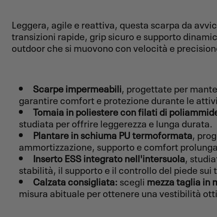
Leggera, agile e reattiva, questa scarpa da avv
transizioni rapide, grip sicuro e supporto dinamic
outdoor che si muovono con velocità e precision
Scarpe impermeabili
, progettate per mante
garantire comfort e protezione durante le attiv
Tomaia in poliestere con filati di poliammid
studiata per offrire leggerezza e lunga durata.
Plantare in schiuma PU termoformata
, pro
ammortizzazione, supporto e comfort prolung
Inserto ESS integrato nell'intersuola
, studi
stabilità, il supporto e il controllo del piede sui 
Calzata consigliata:
scegli
mezza taglia in
misura abituale per ottenere una vestibilità ott