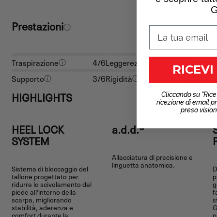
G
Prestazioni
Traspirazione
4/6
Leggerezza
4/6
Prot
RICEVI
Supporto
3/6
Rigidità
3/6
HIGHLIGHTS
Cliccando su "Rice
ricezione di email p
preso visio
HEEL LOCK
a.d.d.®
SYSTEM
Allacciatura di precisione e
linguetta anatomica.
Sistema di bloccaggio del
D
tallone progettato per
p
ridurre lo scivolamento del
g
piede all’interno della
f
scarpa, migliorando
s
stabilità, aderenza e
G
comfort durante la
p