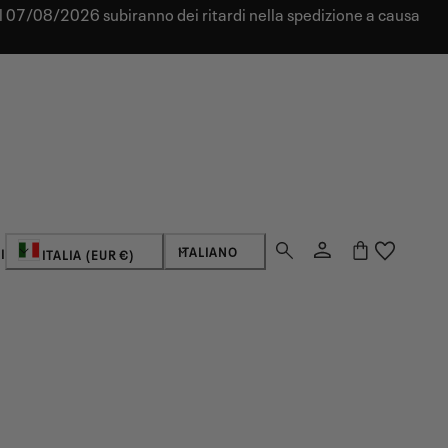
dal 07/08/2026 subiranno dei ritardi nella spedizione a causa
Paese/regione
Lingua
Login
Carrello
ITALIANO
I
ITALIA (EUR €)