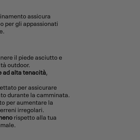
icinamento assicura
o per gli appassionati
e.
nere il piede asciutto e
ità outdoor.
e ad alta tenacità
,
gettato per assicurare
ato durante la camminata.
ato per aumentare la
terreni irregolari.
 meno
rispetto alla tua
imale.