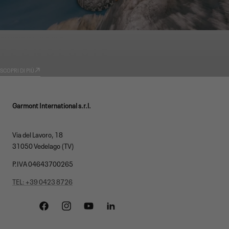
GARMONT WORLD
TECNOLOGIE
SCOPRI DI PIÙ
Garmont International s.r.l.
Via del Lavoro, 18
31050 Vedelago (TV)
P.IVA 04643700265
TEL: +39 0423 8726
Facebook
Instagram
YouTube
Linkedin