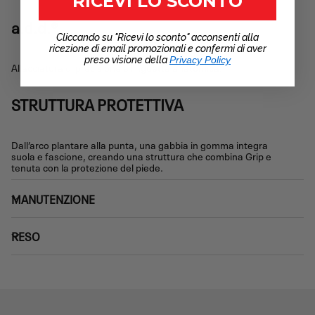
RICEVI LO SCONTO
a.d.d.®
Cliccando su "Ricevi lo sconto" acconsenti alla
ricezione di email promozionali e confermi di aver
preso visione della
Privacy Policy
Allacciatura di precisione e linguetta anatomica.
STRUTTURA PROTETTIVA
Dall’arco plantare alla punta, una gabbia in gomma integra
suola e fascione, creando una struttura che combina Grip e
tenuta con la protezione del piede.
MANUTENZIONE
RESO