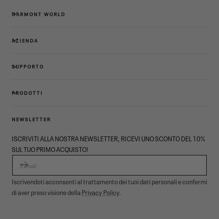
GARMONT WORLD
AZIENDA
SUPPORTO
PRODOTTI
NEWSLETTER
ISCRIVITI ALLA NOSTRA NEWSLETTER, RICEVI UNO SCONTO DEL 10%
SUL TUO PRIMO ACQUISTO!
E-MAIL
Iscrivendoti acconsenti al trattamento dei tuoi dati personali e confermi
di aver preso visione della
Privacy Policy
.
© 2026,
Garmont Outdoor
. All rights reserved.
Informativa privacy
,