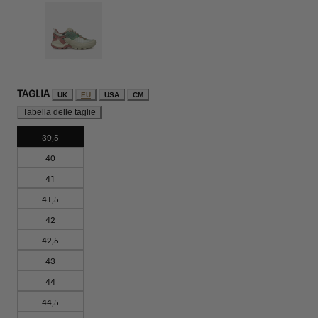
TAGLIA
UK
EU
USA
CM
Tabella delle taglie
39,5
40
41
41,5
42
42,5
43
44
44,5