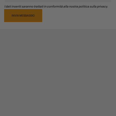
I dati inseriti saranno trattati in conformità alla nostra politica sulla privacy.
INVIA MESSAGGIO
RECENSIONI PRODOTTO
5,0
/5
1
recensioni prodotto
5 stelle
1
0 stelle
0