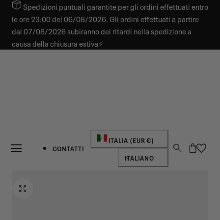
Spedizioni puntuali garantite per gli ordini effettuati entro
 AL CONTENUTO
le ore 23:00 del 06/08/2026. Gli ordini effettuati a partire
dal 07/08/2026 subiranno dei ritardi nella spedizione a
causa della chiusura estiva⚡
Paese/regione
ITALIA (EUR €)
Carrello
CONTATTI
Lingua
ITALIANO
NOVITÀ