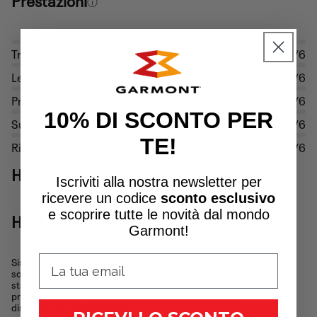
Traspirazione
4/6
Leggerezza
4/6
Protezione
5/6
10% DI SCONTO PER
Supporto
3/6
TE!
Rigidità
3/6
HIGHLIGHTS
Iscriviti alla nostra newsletter per
ricevere un
codice
sconto esclusivo
e scoprire tutte le novità dal mondo
HEEL LOCK SYSTEM
Garmont!
Sistema di bloccaggio del tallone progettato per ridurre lo
scivolamento del piede all’interno della scarpa, migliorando
stabilità, aderenza e comfort durante la camminata. Aiuta a
prevenire la formazione di vesciche anche su lunghe
distanze e terreni irregolari.