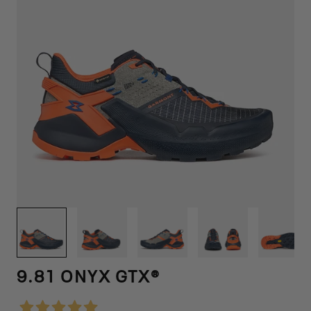
1
/
12
9.81 ONYX GTX®