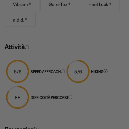
Vibram ®
Gore-Tex ®
Heel Lock ®
a.d.d. ®
Attività
6/6
5/6
SPEED APPROACH
HIKING
EE
DIFFICOLTÀ PERCORSI
Prestazioni