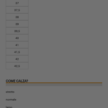
37
37,5
38
39
39,5
40
41
41,5
42
42,5
COME CALZA?
stretto
normale
largo