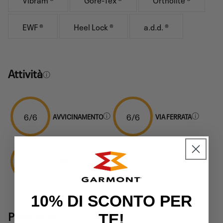
EWF ®
Heel Lock ®
a.d.d. ®
Attività
6/6
6/6
AVVICINAMENTO
VIA FERRATA
EE
DIFFICOLTÀ PERCORSI
10% DI SCONTO PER
Prestazioni
TE!