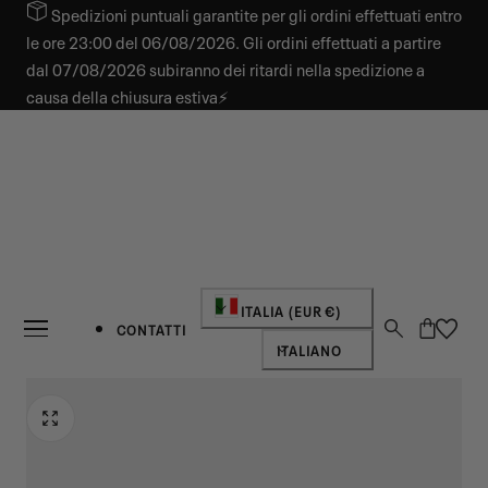
Spedizioni puntuali garantite per gli ordini effettuati entro
 AL CONTENUTO
le ore 23:00 del 06/08/2026. Gli ordini effettuati a partire
dal 07/08/2026 subiranno dei ritardi nella spedizione a
causa della chiusura estiva⚡
Paese/regione
ITALIA (EUR €)
Carrello
CONTATTI
Lingua
ITALIANO