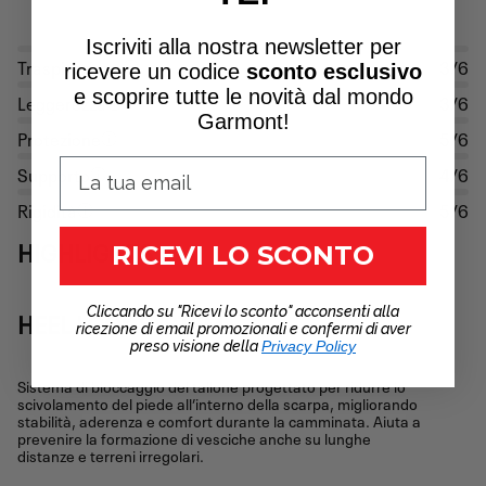
Iscriviti alla nostra newsletter per
Traspirazione
3/6
ricevere un
codice
sconto esclusivo
e scoprire tutte le novità dal mondo
Leggerezza
3/6
Garmont!
Protezione
5/6
Supporto
4/6
Rigidità
5/6
HIGHLIGHTS
RICEVI LO SCONTO
Cliccando su "Ricevi lo sconto" acconsenti alla
HEEL LOCK SYSTEM
ricezione di email promozionali e confermi di aver
preso visione della
Privacy Policy
Sistema di bloccaggio del tallone progettato per ridurre lo
scivolamento del piede all’interno della scarpa, migliorando
stabilità, aderenza e comfort durante la camminata. Aiuta a
prevenire la formazione di vesciche anche su lunghe
distanze e terreni irregolari.