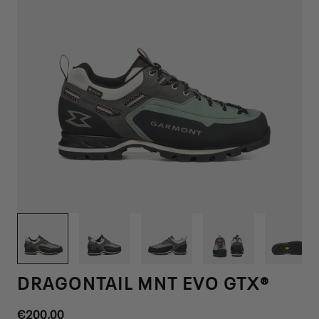
1
/
12
DRAGONTAIL MNT EVO GTX®
Prezzo
€200,00