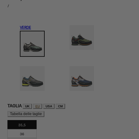
PREZZO
normale
PER
/
UNITARIO
VERDE
TAGLIA
UK
EU
USA
CM
Tabella delle taglie
35,5
36