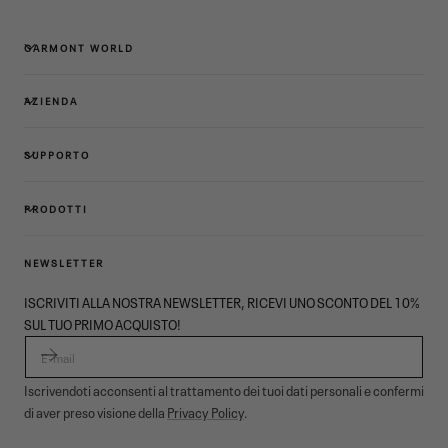
GARMONT WORLD
AZIENDA
SUPPORTO
PRODOTTI
NEWSLETTER
ISCRIVITI ALLA NOSTRA NEWSLETTER, RICEVI UNO SCONTO DEL 10%
SUL TUO PRIMO ACQUISTO!
E-MAIL
Iscrivendoti acconsenti al trattamento dei tuoi dati personali e confermi
di aver preso visione della
Privacy Policy
.
© 2026,
Garmont Outdoor
. All rights reserved.
Informativa privacy
,