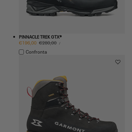
PINNACLE TREK GTX®
PREZZO
Prezzo
€196,00
Prezzo
€280,00
PER
/
UNITARIO
di
normale
Confronta
vendita