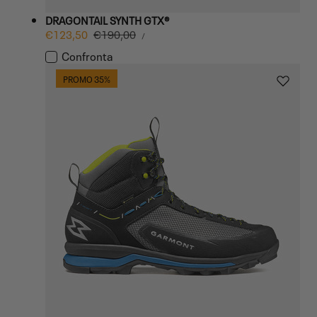
DRAGONTAIL SYNTH GTX®
PREZZO
Prezzo
€123,50
Prezzo
€190,00
PER
/
UNITARIO
di
normale
Confronta
vendita
PROMO 35%