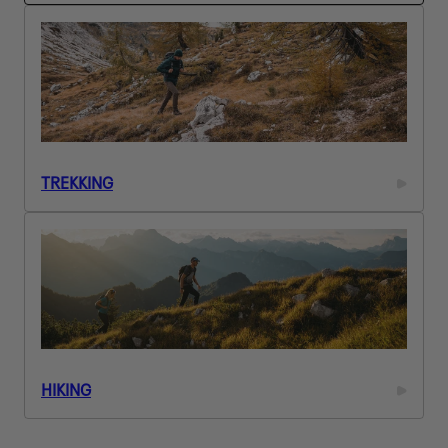
L
E
Z
I
O
N
E
:
TREKKING
HIKING