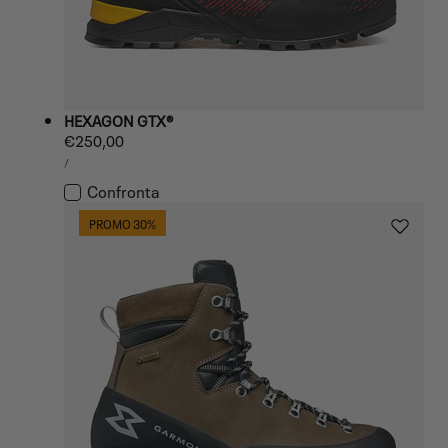
HEXAGON GTX®
Prezzo
€250,00
PREZZO
normale
PER
/
UNITARIO
Confronta
PROMO 30%