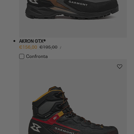
AKRON GTX®
PREZZO
Prezzo
€156,00
Prezzo
€195,00
PER
/
UNITARIO
di
normale
Confronta
vendita