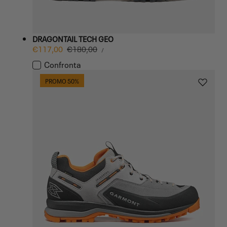
DRAGONTAIL TECH GEO
PREZZO
Prezzo
€117,00
Prezzo
€180,00
PER
/
UNITARIO
di
normale
Confronta
vendita
PROMO 50%