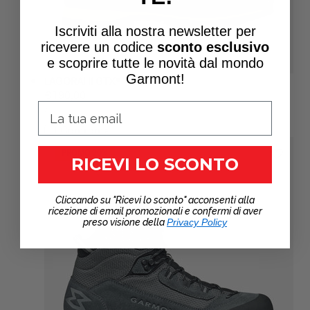
Iscriviti alla nostra newsletter per
ricevere un
codice
sconto esclusivo
e scoprire tutte le novità dal mondo
Garmont!
LAGORAI II GTX®
Prezzo
€190,00
PREZZO
normale
PER
/
UNITARIO
Confronta
PROMO 20%
RICEVI LO SCONTO
Cliccando su "Ricevi lo sconto" acconsenti alla
ricezione di email promozionali e confermi di aver
preso visione della
Privacy Policy