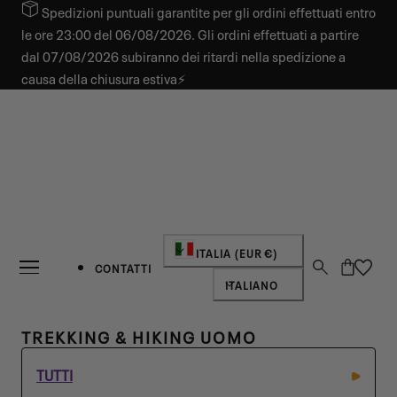
Spedizioni puntuali garantite per gli ordini effettuati entro
 AL CONTENUTO
le ore 23:00 del 06/08/2026. Gli ordini effettuati a partire
dal 07/08/2026 subiranno dei ritardi nella spedizione a
causa della chiusura estiva⚡
Paese/regione
ITALIA (EUR €)
Carrello
CONTATTI
Lingua
ITALIANO
C
TREKKING & HIKING UOMO
O
TUTTI
L