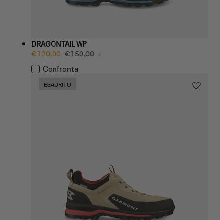
DRAGONTAIL WP
PREZZO
Prezzo
€120,00
Prezzo
€150,00
PER
/
UNITARIO
di
normale
Confronta
vendita
ESAURITO