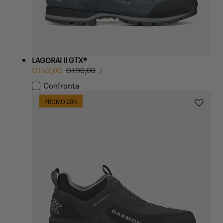
LAGORAI II GTX®
PREZZO
Prezzo
€152,00
Prezzo
€190,00
PER
/
UNITARIO
di
normale
Confronta
vendita
PROMO 20%