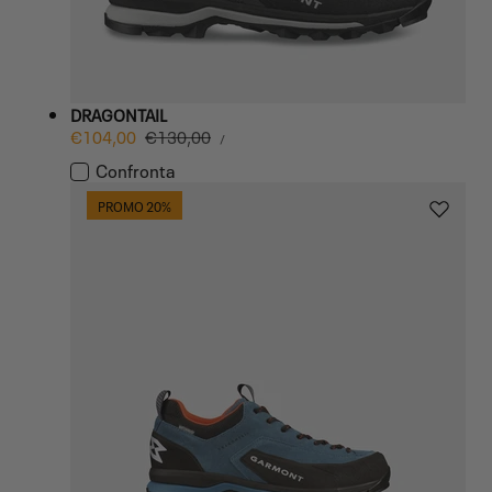
DRAGONTAIL
PREZZO
Prezzo
€104,00
Prezzo
€130,00
PER
/
UNITARIO
di
normale
Confronta
vendita
PROMO 20%