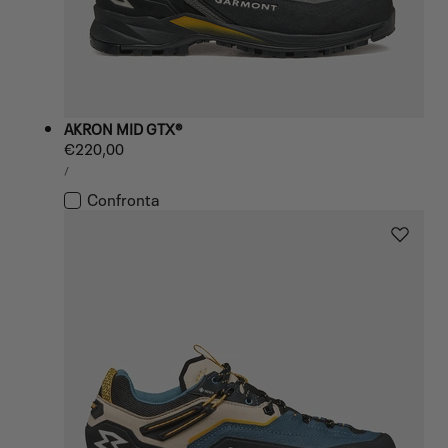
AKRON MID GTX®
Prezzo
€220,00
PREZZO
normale
PER
/
UNITARIO
Confronta