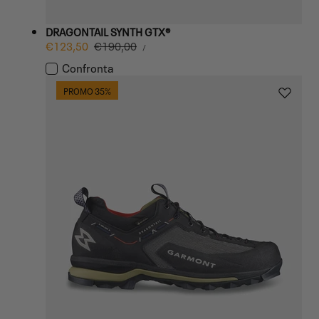
DRAGONTAIL SYNTH GTX®
PREZZO
Prezzo
€123,50
Prezzo
€190,00
PER
/
UNITARIO
di
normale
Confronta
vendita
PROMO 35%