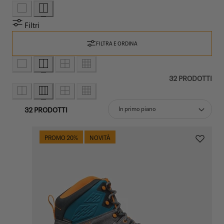
Filtri
FILTRA E ORDINA
32 PRODOTTI
32 PRODOTTI
Ord
PROMO 20%
NOVITÀ