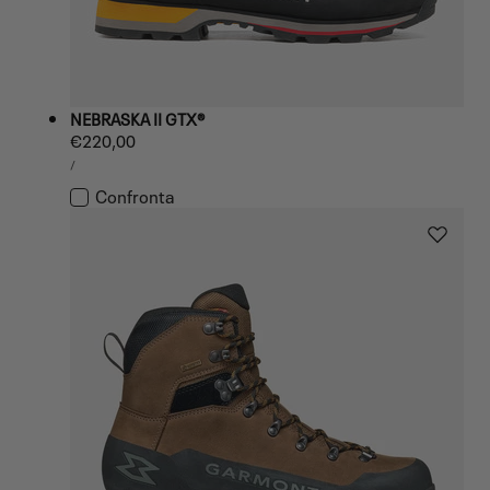
NEBRASKA II GTX®
Prezzo
€220,00
PREZZO
normale
PER
/
UNITARIO
Confronta