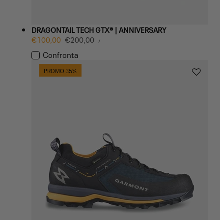
DRAGONTAIL TECH GTX® | ANNIVERSARY
PREZZO
Prezzo
€100,00
Prezzo
€200,00
PER
/
UNITARIO
di
normale
Confronta
vendita
PROMO 35%