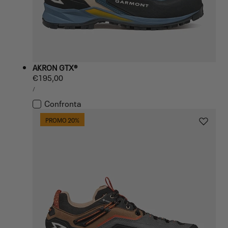
AKRON GTX®
Prezzo
€195,00
PREZZO
normale
PER
/
UNITARIO
Confronta
PROMO 20%