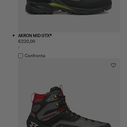
AKRON MID GTX®
Prezzo
€220,00
PREZZO
normale
PER
/
UNITARIO
Confronta