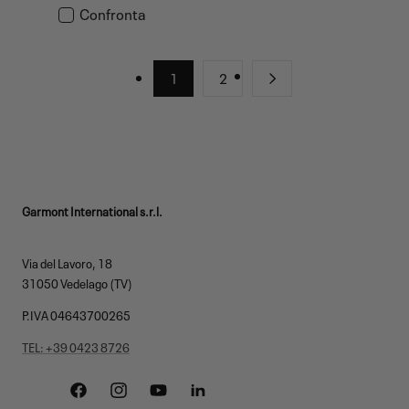
di
normale
Confronta
vendita
1
2
Garmont International s.r.l.
Via del Lavoro, 18
31050 Vedelago (TV)
P.IVA 04643700265
TEL: +39 0423 8726
Facebook
Instagram
YouTube
Linkedin