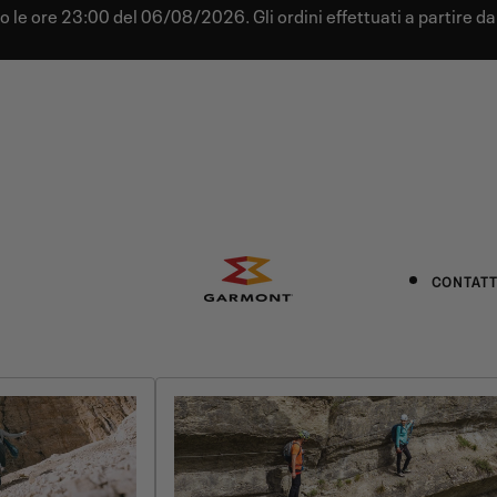
tro le ore 23:00 del 06/08/2026. Gli ordini effettuati a partire 
CONTATT