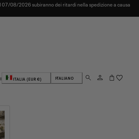
dal 07/08/2026 subiranno dei ritardi nella spedizione a causa
Paese/regione
Lingua
Login
Carrello
ITALIANO
I
ITALIA (EUR €)