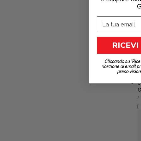
G
RICEVI
Cliccando su "Rice
ricezione di email p
preso visio
9
P
€
P
n
/
U