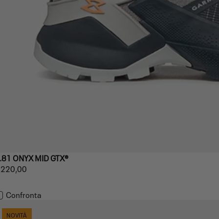
.81 ONYX MID GTX®
rezzo
220,00
REZZO
ormale
PER
NITARIO
Confronta
NOVITÀ