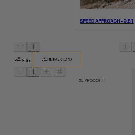
Z
I
O
SPEED APPROACH - 9.81
N
E
:
Filtri
FILTRA E ORDINA
25 PRODOTTI