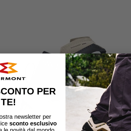
 SCONTO PER
TE!
 nostra newsletter per
dice
sconto esclusivo
te le novità dal mondo