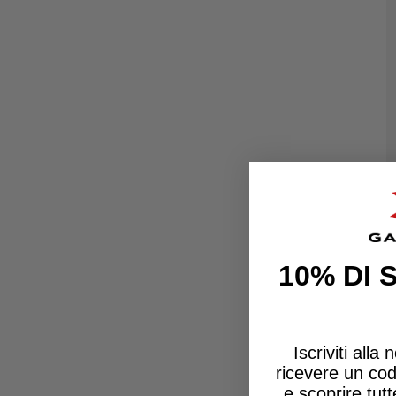
10% DI
Iscriviti alla
ricevere un
co
e scoprire tut