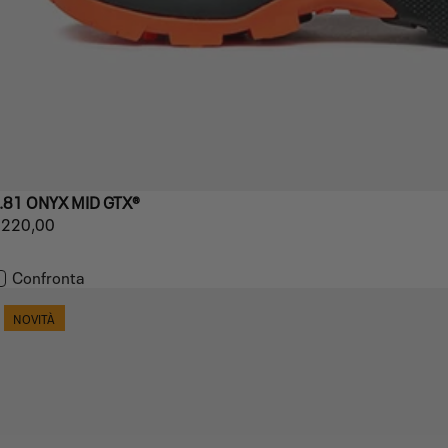
.81 ONYX MID GTX®
rezzo
220,00
REZZO
ormale
PER
NITARIO
Confronta
NOVITÀ