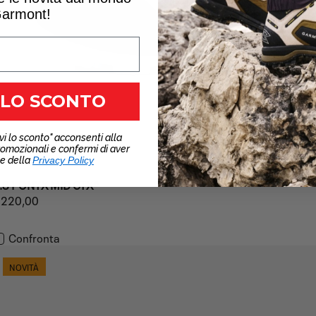
armont!
 LO SCONTO
vi lo sconto" acconsenti alla
romozionali e confermi di aver
ne della
Privacy Policy
.81 ONYX MID GTX®
rezzo
220,00
REZZO
ormale
PER
NITARIO
Confronta
NOVITÀ