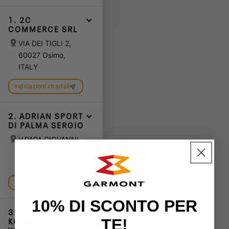
1. 2C
COMMERCE SRL
VIA DEI TIGLI 2,
60027 Osimo,
ITALY
Indicazioni stradali
2. ADRIAN SPORT
DI PALMA SERGIO
V.PAPA GIOVANNI
XXIII 14, 67039
Sulmona, ITALY
Indicazioni stradali
10% DI SCONTO PER
3. A. WORNDLE
KG-SAS DI
TE!