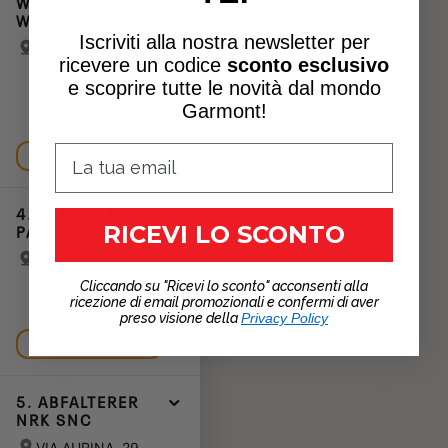
WORNDLE
WALTER & C.
Iscriviti alla nostra newsletter per
Piazza Von
ricevere un
codice
sconto esclusivo
Wolkenstein
e scoprire tutte le novità dal mondo
Oswald, 39040
Garmont!
Siusi BZ, Italia
Indicazioni stradali
4. ALBERTINI
RICEVI LO SCONTO
PAOLO
VIA GRAMSCI 32,
Toggle store list
28831 Baveno,
Cliccando su "Ricevi lo sconto" acconsenti alla
ricezione di email promozionali e confermi di aver
ITALY
preso visione della
Privacy Policy
Indicazioni stradali
5. ABFALTERER
NRK SNC
VIA AURINA, 29,